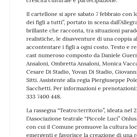
crescita culturale e partecipazione.
Il cartellone si apre sabato 7 febbraio con 
dei figli a tutti”, portato in scena dall’Al
brillante che racconta, tra situazioni par
realistiche, le disavventure di una coppia a
accontentare i figli a ogni costo. Testo e 
cast numeroso composto da Daniele Guerra
Ansaloni, Ombretta Ansaloni, Monica Vaccari
Cesare Di Stadio, Yovan Di Stadio, Giovann
Sitti. Assistente alla regia Piergiuseppe Pol
Sacchetti. Per informazioni e prenotazio
333 7400 448.
La rassegna “Teatro:territorio”, ideata nel 
l’Associazione teatrale “Piccole Luci” Onlu
con cui il Comune promuove la cultura local
emergenti e favorisce la creazione di una r