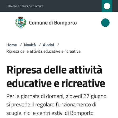
Vai al contenuto
Vai alla navigazione
Vai al footer
Unione Comuni del Sorbara
Comune
Comune di Bomporto
di
Bomporto
Home
/
Novità
/
Avvisi
/
Ripresa delle attività educative e ricreative
Amministrazione
Ripresa delle attività
Salta al contenuto
Novità
Menu selezionato
educative e ricreative
Servizi
Per la giornata di domani, giovedì 27 giugno, 
Vivere
si prevede il regolare funzionamento di 
Bomporto
scuole, nidi e centri estivi di Bomporto.