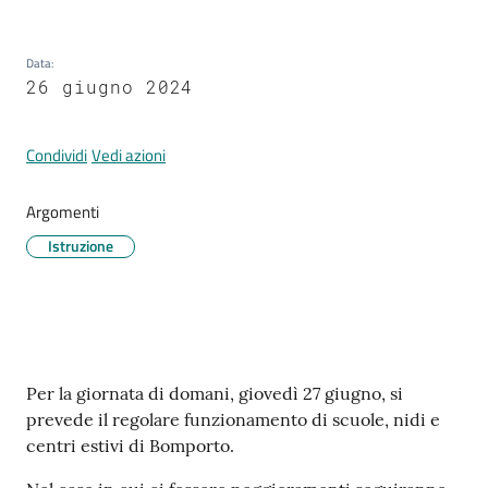
Data
:
Tutti
26 giugno 2024
gli
argomenti...
Condividi
Vedi azioni
Argomenti
Seguici
Istruzione
su
Contenuto
Per la giornata di domani, giovedì 27 giugno, si
prevede il regolare funzionamento di scuole, nidi e
centri estivi di Bomporto.