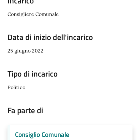
Incarico
Consigliere Comunale
Tutti
gli
Data di inizio dell'incarico
argomenti...
25 giugno 2022
Seguici
Tipo di incarico
su
Politico
Fa parte di
Consiglio Comunale