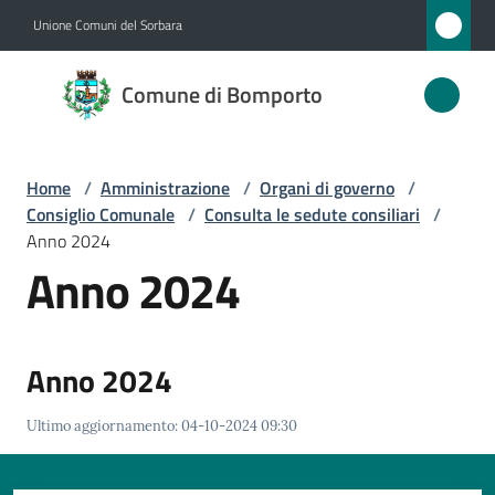
Vai al contenuto
Vai alla navigazione
Vai al footer
Unione Comuni del Sorbara
Comune
Comune di Bomporto
di
Bomporto
Home
/
Amministrazione
/
Organi di governo
/
Consiglio Comunale
/
Consulta le sedute consiliari
/
Amministrazione
Anno 2024
Menu selezionato
Anno 2024
Novità
Servizi
Anno 2024
Vivere
Ultimo aggiornamento
:
04-10-2024 09:30
Bomporto