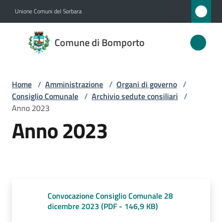
Vai al contenuto
Vai alla navigazione
Vai al footer
Unione Comuni del Sorbara
Comune
Comune di Bomporto
di
Bomporto
Home
/
Amministrazione
/
Organi di governo
/
Consiglio Comunale
/
Archivio sedute consiliari
/
Amministrazione
Anno 2023
Menu selezionato
Anno 2023
Novità
Servizi
Vivere
Convocazione Consiglio Comunale 28
Bomporto
dicembre 2023
(
PDF
-
146,9 KB
)