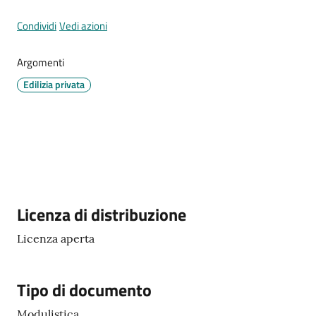
Condividi
Vedi azioni
Tutti
Argomenti
gli
Edilizia privata
argomenti...
Seguici
su
Descrizione
Licenza di distribuzione
Licenza aperta
Tipo di documento
Modulistica