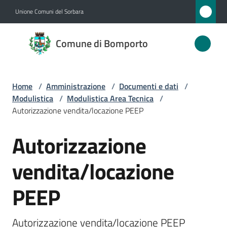
Vai al contenuto
Vai alla navigazione
Vai al footer
Unione Comuni del Sorbara
Comune
Comune di Bomporto
di
Bomporto
Home
/
Amministrazione
/
Documenti e dati
/
Modulistica
/
Modulistica Area Tecnica
/
Amministrazione
Autorizzazione vendita/locazione PEEP
Menu selezionato
Autorizzazione
Novità
Salta al contenuto
vendita/locazione
Servizi
PEEP
Vivere
Bomporto
Autorizzazione vendita/locazione PEEP