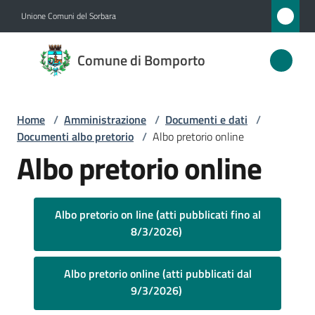
Vai al contenuto
Vai alla navigazione
Vai al footer
Unione Comuni del Sorbara
Comune
Comune di Bomporto
di
Bomporto
Home
/
Amministrazione
/
Documenti e dati
/
Documenti albo pretorio
/
Albo pretorio online
Amministrazione
Albo pretorio online
Menu selezionato
Novità
Albo pretorio on line (atti pubblicati fino al
Servizi
8/3/2026)
Vivere
Albo pretorio online (atti pubblicati dal
Bomporto
9/3/2026)