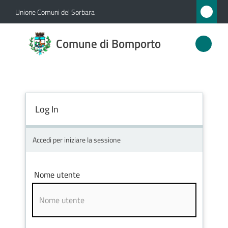
Vai al contenuto
Vai alla navigazione
Vai al footer
Unione Comuni del Sorbara
Comune
Comune di Bomporto
di
Bomporto
Log In
Amministrazione
Novità
Accedi per iniziare la sessione
Servizi
Nome utente
Vivere
Bomporto