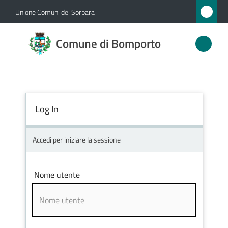
Vai al contenuto
Vai alla navigazione
Vai al footer
Unione Comuni del Sorbara
Comune
Comune di Bomporto
di
Bomporto
Log In
Amministrazione
Novità
Accedi per iniziare la sessione
Servizi
Nome utente
Vivere
Bomporto