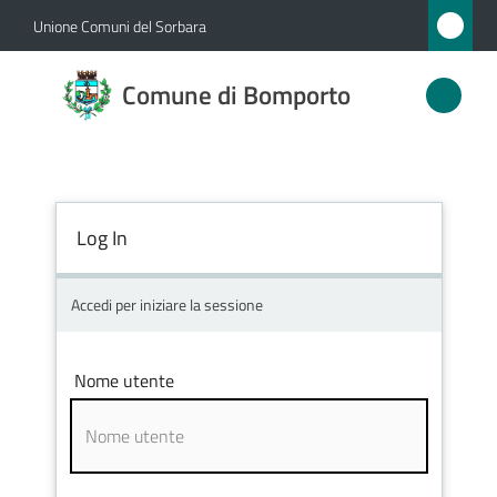
Vai al contenuto
Vai alla navigazione
Vai al footer
Unione Comuni del Sorbara
Comune
Comune di Bomporto
di
Bomporto
Log In
Amministrazione
Novità
Accedi per iniziare la sessione
Servizi
Nome utente
Vivere
Bomporto