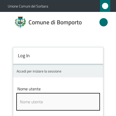
Vai al contenuto
Vai alla navigazione
Vai al footer
Unione Comuni del Sorbara
Comune
Comune di Bomporto
di
Bomporto
Log In
Amministrazione
Novità
Accedi per iniziare la sessione
Servizi
Nome utente
Vivere
Bomporto