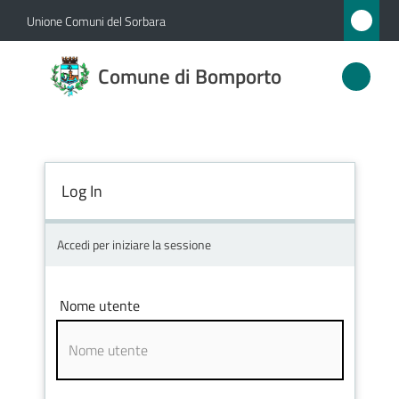
Vai al contenuto
Vai alla navigazione
Vai al footer
Unione Comuni del Sorbara
Comune
Comune di Bomporto
di
Bomporto
Log In
Amministrazione
Novità
Accedi per iniziare la sessione
Servizi
Nome utente
Vivere
Bomporto