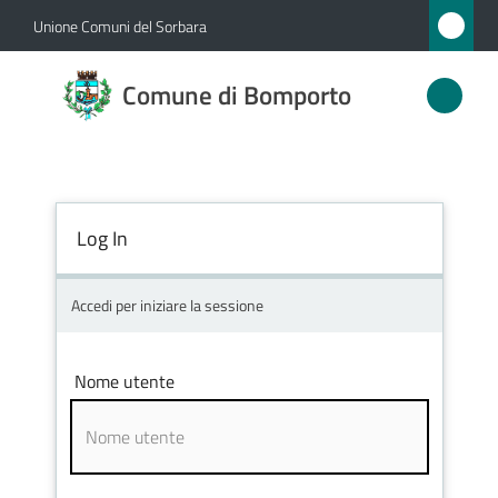
Vai al contenuto
Vai alla navigazione
Vai al footer
Unione Comuni del Sorbara
Comune
Comune di Bomporto
di
Bomporto
Log In
Amministrazione
Novità
Accedi per iniziare la sessione
Servizi
Nome utente
Vivere
Bomporto