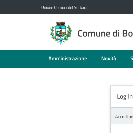
Vai al contenuto
Vai alla navigazione
Vai al footer
Unione Comuni del Sorbara
Comune di B
Amministrazione
Novità
S
Log In
Accedi pe