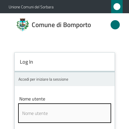
Vai al contenuto
Vai alla navigazione
Vai al footer
Unione Comuni del Sorbara
Comune
Comune di Bomporto
di
Bomporto
Log In
Amministrazione
Novità
Accedi per iniziare la sessione
Servizi
Nome utente
Vivere
Bomporto