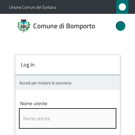
Vai al contenuto
Vai alla navigazione
Vai al footer
Unione Comuni del Sorbara
Comune
Comune di Bomporto
di
Bomporto
Log In
Amministrazione
Novità
Accedi per iniziare la sessione
Servizi
Nome utente
Vivere
Bomporto