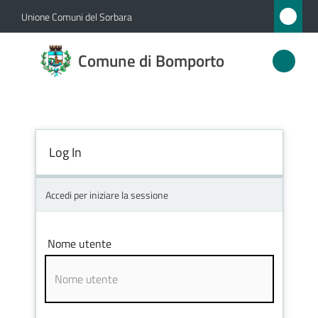
Vai al contenuto
Vai alla navigazione
Vai al footer
Unione Comuni del Sorbara
Comune
Comune di Bomporto
di
Bomporto
Log In
Amministrazione
Novità
Accedi per iniziare la sessione
Servizi
Nome utente
Vivere
Bomporto