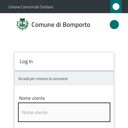
Vai al contenuto
Vai alla navigazione
Vai al footer
Unione Comuni del Sorbara
Comune
Comune di Bomporto
di
Bomporto
Log In
Amministrazione
Novità
Accedi per iniziare la sessione
Servizi
Nome utente
Vivere
Bomporto