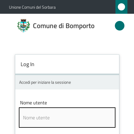
Vai al contenuto
Vai alla navigazione
Vai al footer
Unione Comuni del Sorbara
Comune
Comune di Bomporto
di
Bomporto
Log In
Amministrazione
Novità
Accedi per iniziare la sessione
Servizi
Nome utente
Vivere
Bomporto