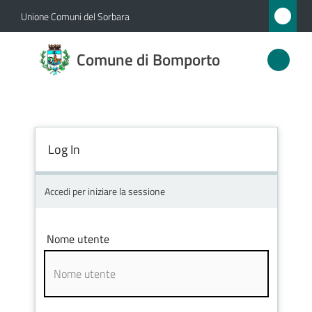
Vai al contenuto
Vai alla navigazione
Vai al footer
Unione Comuni del Sorbara
Comune
Comune di Bomporto
di
Bomporto
Log In
Amministrazione
Novità
Accedi per iniziare la sessione
Servizi
Nome utente
Vivere
Bomporto