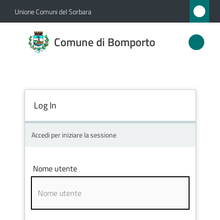
Vai al contenuto
Vai alla navigazione
Vai al footer
Unione Comuni del Sorbara
Comune
Comune di Bomporto
di
Bomporto
Log In
Amministrazione
Novità
Accedi per iniziare la sessione
Servizi
Nome utente
Vivere
Bomporto