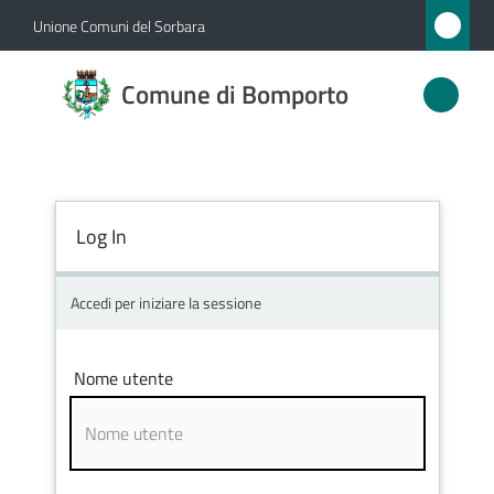
Vai al contenuto
Vai alla navigazione
Vai al footer
Unione Comuni del Sorbara
Comune
Comune di Bomporto
di
Bomporto
Log In
Amministrazione
Novità
Accedi per iniziare la sessione
Servizi
Nome utente
Vivere
Bomporto