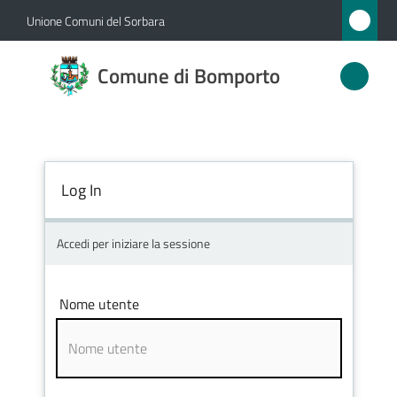
Vai al contenuto
Vai alla navigazione
Vai al footer
Unione Comuni del Sorbara
Comune
Comune di Bomporto
di
Bomporto
Log In
Amministrazione
Novità
Accedi per iniziare la sessione
Servizi
Nome utente
Vivere
Bomporto