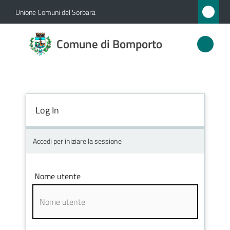
Vai al contenuto
Vai alla navigazione
Vai al footer
Unione Comuni del Sorbara
Comune
Comune di Bomporto
di
Bomporto
Log In
Amministrazione
Novità
Accedi per iniziare la sessione
Servizi
Nome utente
Vivere
Bomporto