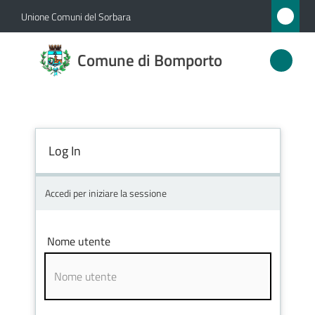
Vai al contenuto
Vai alla navigazione
Vai al footer
Unione Comuni del Sorbara
Comune
Comune di Bomporto
di
Bomporto
Log In
Amministrazione
Novità
Accedi per iniziare la sessione
Servizi
Nome utente
Vivere
Bomporto